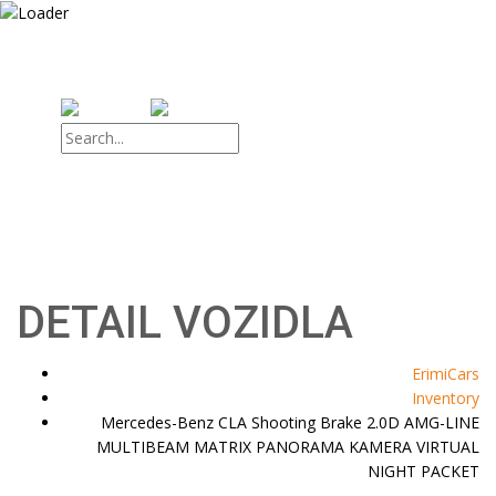
9:00 – 18:00
info@erimicars.sk
+ 421 (0) 90 38 99995
Domov
Vozidlá
O nás
Kontaktuj nás
DETAIL VOZIDLA
ErimiCars
Inventory
Mercedes-Benz CLA Shooting Brake 2.0D AMG-LINE
MULTIBEAM MATRIX PANORAMA KAMERA VIRTUAL
NIGHT PACKET