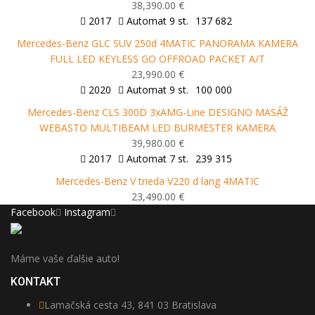
38,390.00 €
2017
Automat 9 st.
137 682
Mercedes-Benz GLC SUV 250d 4MATIC PANORAMA KAMERA
FULL LED KEYLESS GO OFFROAD PACKET A/T
23,990.00 €
2020
Automat 9 st.
100 000
Mercedes-Benz CLS 300D 3xAMG-Line DESIGNO MASÁŽ
WEBASTO MULTIBEAM LED BURMESTER KAMERA
39,980.00 €
2017
Automat 7 st.
239 315
Mercedes-Benz V trieda V220 d lang 4MATIC
23,490.00 €
Facebook
Instagram
Máme vaše ďalšie auto!
KONTAKT
Lamačská cesta 43, 841 03 Bratislava