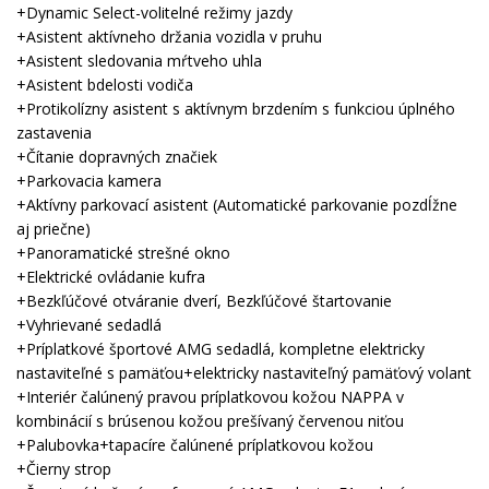
+Dynamic Select-volitelné režimy jazdy
+Asistent aktívneho držania vozidla v pruhu
+Asistent sledovania mŕtveho uhla
+Asistent bdelosti vodiča
+Protikolízny asistent s aktívnym brzdením s funkciou úplného
zastavenia
+Čítanie dopravných značiek
+Parkovacia kamera
+Aktívny parkovací asistent (Automatické parkovanie pozdĺžne
aj priečne)
+Panoramatické strešné okno
+Elektrické ovládanie kufra
+Bezkľúčové otváranie dverí, Bezkľúčové štartovanie
+Vyhrievané sedadlá
+Príplatkové športové AMG sedadlá, kompletne elektricky
nastaviteľné s pamäťou+elektricky nastaviteľný pamäťový volant
+Interiér čalúnený pravou príplatkovou kožou NAPPA v
kombinácií s brúsenou kožou prešívaný červenou niťou
+Palubovka+tapacíre čalúnené príplatkovou kožou
+Čierny strop