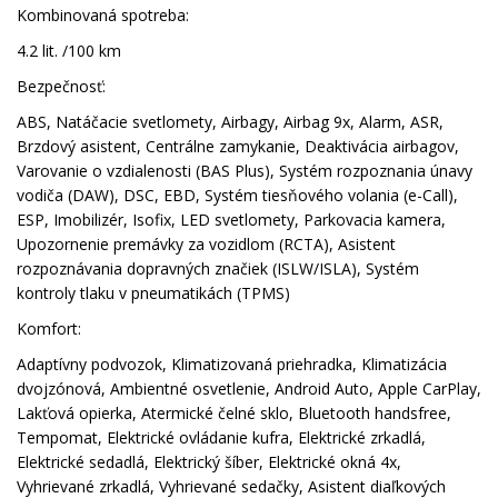
Kombinovaná spotreba:
4.2 lit. /100 km
Bezpečnosť:
ABS, Natáčacie svetlomety, Airbagy, Airbag 9x, Alarm, ASR,
Brzdový asistent, Centrálne zamykanie, Deaktivácia airbagov,
Varovanie o vzdialenosti (BAS Plus), Systém rozpoznania únavy
vodiča (DAW), DSC, EBD, Systém tiesňového volania (e-Call),
ESP, Imobilizér, Isofix, LED svetlomety, Parkovacia kamera,
Upozornenie premávky za vozidlom (RCTA), Asistent
rozpoznávania dopravných značiek (ISLW/ISLA), Systém
kontroly tlaku v pneumatikách (TPMS)
Komfort:
Adaptívny podvozok, Klimatizovaná priehradka, Klimatizácia
dvojzónová, Ambientné osvetlenie, Android Auto, Apple CarPlay,
Lakťová opierka, Atermické čelné sklo, Bluetooth handsfree,
Tempomat, Elektrické ovládanie kufra, Elektrické zrkadlá,
Elektrické sedadlá, Elektrický šíber, Elektrické okná 4x,
Vyhrievané zrkadlá, Vyhrievané sedačky, Asistent diaľkových