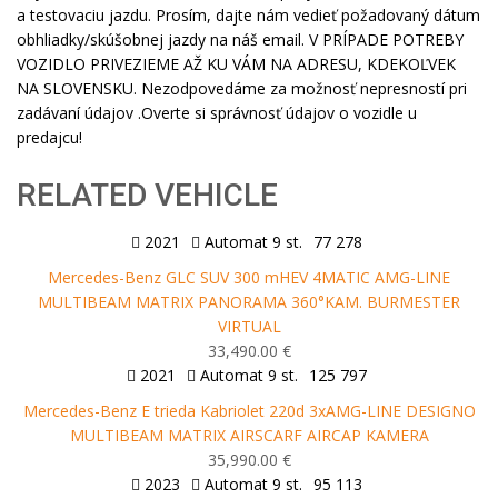
a testovaciu jazdu. Prosím, dajte nám vedieť požadovaný dátum
obhliadky/skúšobnej jazdy na náš email. V PRÍPADE POTREBY
VOZIDLO PRIVEZIEME AŽ KU VÁM NA ADRESU, KDEKOĽVEK
NA SLOVENSKU. Nezodpovedáme za možnosť nepresností pri
zadávaní údajov .Overte si správnosť údajov o vozidle u
predajcu!
RELATED VEHICLE
2021
Automat 9 st.
77 278
Mercedes-Benz GLC SUV 300 mHEV 4MATIC AMG-LINE
MULTIBEAM MATRIX PANORAMA 360°KAM. BURMESTER
VIRTUAL
33,490.00 €
2021
Automat 9 st.
125 797
Mercedes-Benz E trieda Kabriolet 220d 3xAMG-LINE DESIGNO
MULTIBEAM MATRIX AIRSCARF AIRCAP KAMERA
35,990.00 €
2023
Automat 9 st.
95 113