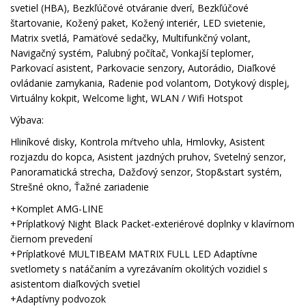
svetiel (HBA), Bezkľúčové otváranie dverí, Bezkľúčové
štartovanie, Kožený paket, Kožený interiér, LED svietenie,
Matrix svetlá, Pamäťové sedačky, Multifunkčný volant,
Navigačný systém, Palubný počítač, Vonkajší teplomer,
Parkovací asistent, Parkovacie senzory, Autorádio, Diaľkové
ovládanie zamykania, Radenie pod volantom, Dotykový displej,
Virtuálny kokpit, Welcome light, WLAN / Wifi Hotspot
Výbava:
Hliníkové disky, Kontrola mŕtveho uhla, Hmlovky, Asistent
rozjazdu do kopca, Asistent jazdných pruhov, Svetelný senzor,
Panoramatická strecha, Dažďový senzor, Stop&start systém,
Strešné okno, Ťažné zariadenie
+Komplet AMG-LINE
+Príplatkový Night Black Packet-exteriérové doplnky v klavírnom
čiernom prevedení
+Príplatkové MULTIBEAM MATRIX FULL LED Adaptívne
svetlomety s natáčaním a vyrezávaním okolitých vozidiel s
asistentom diaľkových svetiel
+Adaptívny podvozok