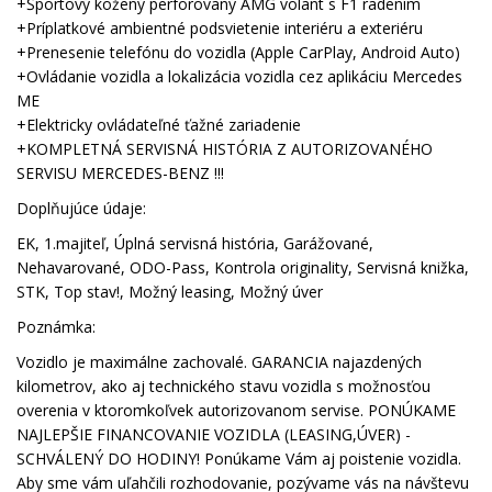
+Športový kožený perforovaný AMG volant s F1 radením
+Príplatkové ambientné podsvietenie interiéru a exteriéru
+Prenesenie telefónu do vozidla (Apple CarPlay, Android Auto)
+Ovládanie vozidla a lokalizácia vozidla cez aplikáciu Mercedes
ME
+Elektricky ovládateľné ťažné zariadenie
+KOMPLETNÁ SERVISNÁ HISTÓRIA Z AUTORIZOVANÉHO
SERVISU MERCEDES-BENZ !!!
Doplňujúce údaje:
EK, 1.majiteľ, Úplná servisná história, Garážované,
Nehavarované, ODO-Pass, Kontrola originality, Servisná knižka,
STK, Top stav!, Možný leasing, Možný úver
Poznámka:
Vozidlo je maximálne zachovalé. GARANCIA najazdených
kilometrov, ako aj technického stavu vozidla s možnosťou
overenia v ktoromkoľvek autorizovanom servise. PONÚKAME
NAJLEPŠIE FINANCOVANIE VOZIDLA (LEASING,ÚVER) -
SCHVÁLENÝ DO HODINY! Ponúkame Vám aj poistenie vozidla.
Aby sme vám uľahčili rozhodovanie, pozývame vás na návštevu